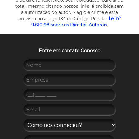
total, mesmo citando nossos links, é proibida sem
a autorização do autor. Plágio é crime e está
previsto no artigo 184 do Código Penal. –
Lei n°
9.610-98 sobre os Direitos Autorais
.
Entre em contato Conosco