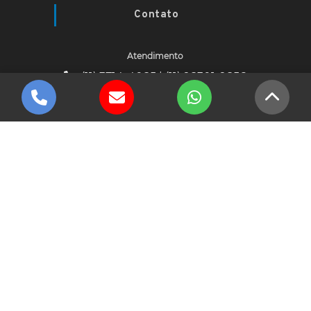
Contato
Atendimento
(11) 3714-4085 | (11) 98301-9856
Outros canais
academiafreetime@hotmail.com
Onde estamos
Av Presidente Altino, 2677, Jaguaré - São
Paulo/SP - CEP: 05323-002